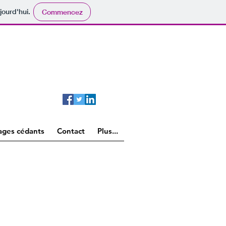
jourd'hui.
Commencez
ages cédants
Contact
Plus...